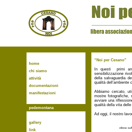
“Noi per Cesano
”
home
In questi primi anni
chi siamo
sensibilizzazione riv
della salvaguardia de
attività
qualità dell’ambiente c
documentazioni
Abbiamo cercato, util
manifestazioni
mostre fotografiche, 
avviare una riflession
qualità della vita del
pedemontana
Ad oggi, il nostro lav
gallery
clicca su
link